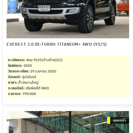
EVEREST 2.0 BI-TURBO TITANIUM+ 4WD (9121)
ทะเบียนรถ:
4ขษ 9121(ห้ามย้าย)(DJ)
ปีผลิตรถ:
2020
วันจดทะเบียน:
29 เมษายน 2020
ดีลเลอร์:
รุ่งนิรันดร์
สาขา:
สำนักงานใหญ่
ระบบเกียร์:
เกียร์ออโต้ 4WD
ราคารถ
: 799,000
รถแนะนำ