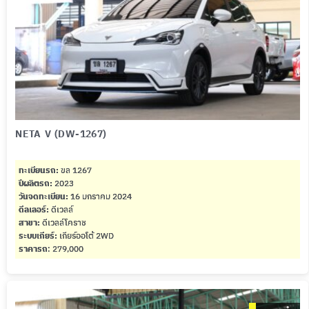
NETA V (DW-1267)
ทะเบียนรถ:
ขล 1267
ปีผลิตรถ:
2023
วันจดทะเบียน:
16 มกราคม 2024
ดีลเลอร์:
ดีเวลล์
สาขา:
ดีเวลล์โคราช
ระบบเกียร์:
เกียร์ออโต้ 2WD
ราคารถ
: 279,000