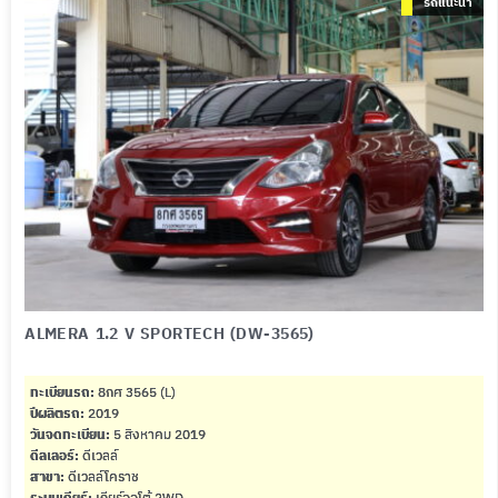
รถแนะนำ
ALMERA 1.2 V SPORTECH (DW-3565)
ทะเบียนรถ:
8กศ 3565 (L)
ปีผลิตรถ:
2019
วันจดทะเบียน:
5 สิงหาคม 2019
ดีลเลอร์:
ดีเวลล์
สาขา:
ดีเวลล์โคราช
ระบบเกียร์:
เกียร์ออโต้ 2WD