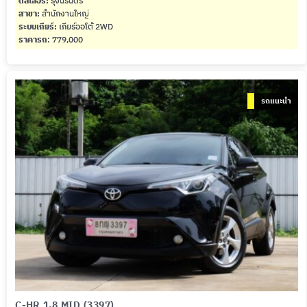
ดีลเลอร์:
รุ่งนิรันดร์
สาขา:
สำนักงานใหญ่
ระบบเกียร์:
เกียร์ออโต้ 2WD
ราคารถ
: 779,000
รถแนะนำ
C-HR 1.8 MID (3397)