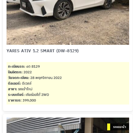
YARIS ATIV 1.2 SMART (DW-8129)
ทะเบียนรถ:
งต 8129
ปีผลิตรถ:
2022
วันจดทะเบียน:
28 พฤศจิกายน 2022
ดีลเลอร์:
ดีเวลล์
สาขา:
รถเข้าใหม่
ระบบเกียร์:
เกียร์ออโต้ 2WD
ราคารถ
: 399,000
รถแนะนำ