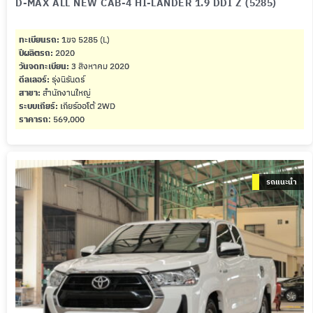
D-MAX ALL NEW CAB-4 HI-LANDER 1.9 DDI Z (5285)
ทะเบียนรถ:
1ขจ 5285 (L)
ปีผลิตรถ:
2020
วันจดทะเบียน:
3 สิงหาคม 2020
ดีลเลอร์:
รุ่งนิรันดร์
สาขา:
สำนักงานใหญ่
ระบบเกียร์:
เกียร์ออโต้ 2WD
ราคารถ
: 569,000
รถแนะนำ