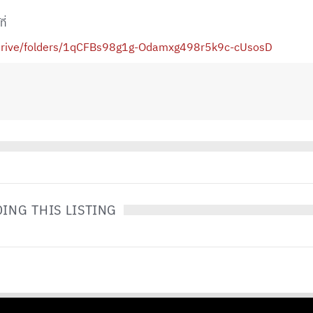
ี่
m/drive/folders/1qCFBs98g1g-Odamxg498r5k9c-cUsosD
ING THIS LISTING