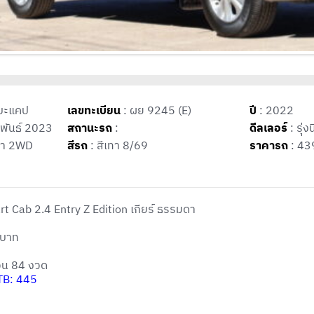
บะแคป
เลขทะเบียน
: ผย 9245 (E)
ปี
: 2022
พันธ์ 2023
สถานะรถ
:
ดีลเลอร์
: รุ่ง
ดา 2WD
สีรถ
: สีเทา 8/69
ราคารถ
: 43
t Cab 2.4 Entry Z Edition เกียร์ ธรรมดา
 บาท
นวน 84 งวด
TTB: 445