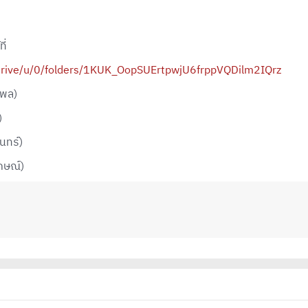
ี่
/drive/u/0/folders/1KUK_OopSUErtpwjU6frppVQDilm2IQrz
ฐพล)
)
นทร์)
กษณ์)