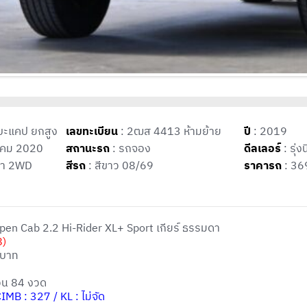
บะแคป ยกสูง
เลขทะเบียน
: 2ฒส 4413 ห้ามย้าย
ปี
: 2019
าคม 2020
สถานะรถ
: รถจอง
ดีลเลอร์
: รุ่ง
ดา 2WD
สีรถ
: สีขาว 08/69
ราคารถ
: 36
en Cab 2.2 Hi-Rider XL+ Sport เกียร์ ธรรมดา
8)
 บาท
นวน 84 งวด
IMB : 327 / KL : ไม่จัด